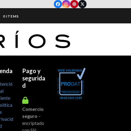
Facebook
Instagram
Pinterest
Twitter
0 ITEMS
ienda
Pago y
segurida
tenció
d
 al
liente
olítica
Comercio
e
seguro
–
rivacid
encriptado
d
con SSL