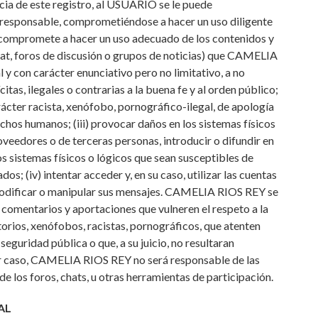
cia de este registro, al USUARIO se le puede
 responsable, comprometiéndose a hacer un uso diligente
 compromete a hacer un uso adecuado de los contenidos y
hat, foros de discusión o grupos de noticias) que CAMELIA
 y con carácter enunciativo pero no limitativo, a no
ícitas, ilegales o contrarias a la buena fe y al orden público;
rácter racista, xenófobo, pornográfico-ilegal, de apología
chos humanos; (iii) provocar daños en los sistemas físicos
eedores o de terceras personas, introducir o difundir en
os sistemas físicos o lógicos que sean susceptibles de
; (iv) intentar acceder y, en su caso, utilizar las cuentas
 modificar o manipular sus mensajes. CAMELIA RIOS REY se
s comentarios y aportaciones que vulneren el respeto a la
torios, xenófobos, racistas, pornográficos, que atenten
a seguridad pública o que, a su juicio, no resultaran
er caso, CAMELIA RIOS REY no será responsable de las
de los foros, chats, u otras herramientas de participación.
AL