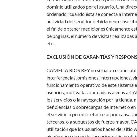
dominio utilizados por el usuario. Una dir
ordenador cuando ésta se conecta a Internet
actividad del servidor debidamente inscrit
el fin de obtener mediciones únicamente es
de páginas, el número de visitas realizadas a
etc.
EXCLUSIÓN DE GARANTÍAS Y RESPON
CAMELIA RIOS REY no se hace responsable d
interferencias, omisiones, interrupciones, v
funcionamiento operativo de este sistema el
usuarios, motivadas por causas ajenas a C
los servicios o la navegación por la tienda, 
deficiencias o sobrecargas de Internet o en 
el servicio o permitir el acceso por causas
terceros, o a supuestos de fuerza mayor. C
utilización que los usuarios hacen del sit
ningún caso de que los usuarios utilicen el s