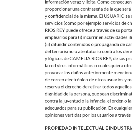
información veraz y lícita. Como consecuen
proporcionar una contraseña de la que será
y confidencial de la misma. El USUARIO se
servicios (como por ejemplo servicios de c
RIOS REY puede ofrece a través de su portal
emplearlos para (i) incurrir en actividades il
(ii) difundir contenidos o propaganda de ca
del terrorismo o atentatorio contra los dere
y lógicos de CAMELIA RIOS REY, de sus prov
la red virus informáticos o cualesquiera otr
provocar los daños anteriormente mencionados
de correo electrónico de otros usuarios y
reserva el derecho de retirar todos aquello
dignidad de la persona, que sean discrimina
contra la juventud o la infancia, el orden o l
adecuados para su publicación. En cualqui
opiniones vertidas por los usuarios a través 
PROPIEDAD INTELECTUAL E INDUSTRI