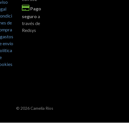
viso
Pago
egal
ondici
seguro
a
nes de
través de
ompra
Redsys
 gastos
e envío
olítica
e
ookies
© 2026 Camelia Ríos