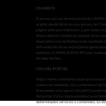
USUARIOS
El acceso y/o uso de este portal de CAMEL
acepta, desde dicho acceso y/o uso, las Cond
página web será voluntario, y, por tanto, re
efecto directo o indirecto que por el uso qu
enunciativa y no limitativa, todo resultado 
defraudación de las expectativas generadas
indemne a CAMELIA RIOS REY por cualesqui
de tales hechos.
USO DEL PORTAL
https://www.cameliarios.es/proporciona el 
o datos (en adelante, «los contenidos») en
licenciantes a los que el USUARIO pueda t
del portal. Dicha responsabilidad se extiend
determinados servicios o contenidos. En di