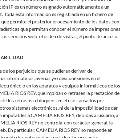
ección IP es un número asignado automáticamente a un
. Toda esta información es registrada en un fichero de
o que permite el posterior procesamiento de los datos con
tadísticas que permitan conocer el número de impresiones
 los servicios web, el orden de visitas, el punto de acceso,
SABILIDAD
e los perjuicios que se pudieran derivar de
irus informáticos, averías y/o desconexiones en el
ectrónico o en los aparatos y equipos informáticos de los
AMELIA RIOS REY, que impidan o retrasen la prestación de
ni de los retrasos o bloqueos en el uso causados por
otros sistemas electrónicos, ni de la imposibilidad de dar
 no imputables a CAMELIA RIOS REY, debidas al usuario, a
AMELIA RIOS REY no controla, con carácter general, la
io web. En particular, CAMELIA RIOS REY no responde en
itio web de conformidad con la ley, las presentes